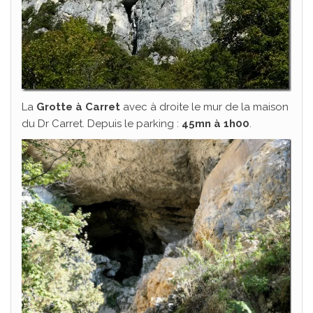
La
Grotte à Carret
avec à droite le mur de la maison
du Dr Carret. Depuis le parking :
45mn à 1h00
.