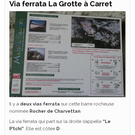
Via ferrata La Grotte à Carret
Il y a
deux vias ferrata
sur cette barre rocheuse
nommée
Rocher de Charvettan
.
La via ferrata qui part sur la droite s’appelle
“Le
P’tchi”
. Elle est côtée
D
.