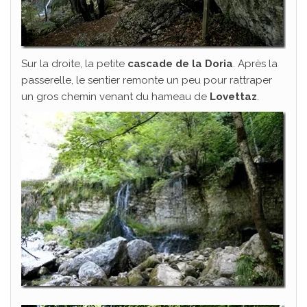
Sur la droite, la petite
cascade de la Doria
. Après la
passerelle, le sentier remonte un peu pour rattraper
un gros chemin venant du hameau de
Lovettaz
.