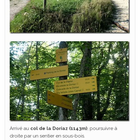
Arrivé au
col de la Doriaz (1143m)
, poursuivre à
droite par un sentier en sous-bois.