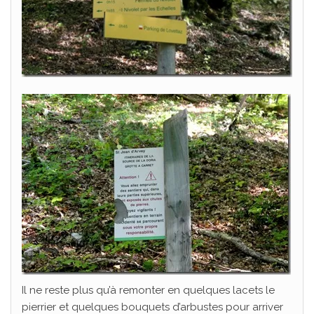
​Bienvenue sur mon blog ;)
Laissez-moi votre email pour recevoir gratuitement le livre
qui vous aidera à :
"Comment bien débuter l'alpinisme"
​
Découvrir
la montagne
Pratiquer
une activité enrichissante
Progresser
en sécurité
RECEVOIR LE LIVRE
Il ne reste plus qu’à remonter en quelques lacets le
pierrier et quelques bouquets d’arbustes pour arriver