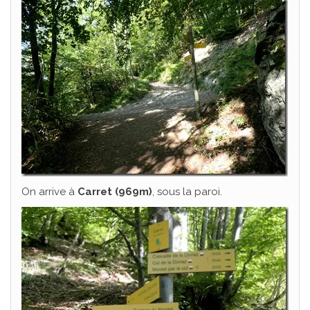
On arrive à
Carret (969m)
, sous la paroi.