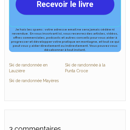
Recevoir le livre
Je hais les spams : votre adresse email ne sera jamais cédée ni
revendue.
En vous inscrivant ici, vous recevrez des articles, vidéos,
offres commerciales, podcasts et autres conseils pour vous aider à
progresser et développer votre pratique en montagne, et tout ce qui
peut vous y aider directement ou indirectement.
Vous pouvez vous
désabonner à tout ​instant.
Ski de randonnée en
Ski de randonnée à la
Lauzière
Punta Croce
Ski de randonnée Mayères
3 commentaires