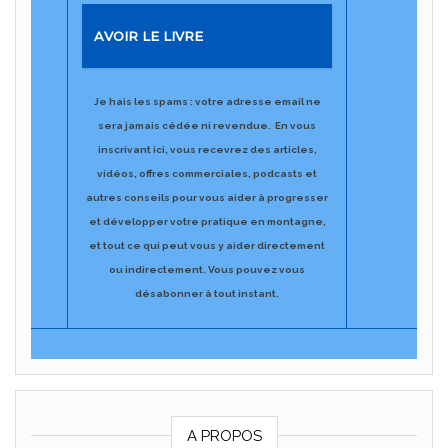
AVOIR LE LIVRE
Je hais les spams : votre adresse email ne
sera jamais cédée ni revendue.
En vous
inscrivant ici, vous recevrez des articles,
vidéos, offres commerciales, podcasts et
autres conseils pour vous aider à progresser
et développer votre pratique en montagne,
et tout ce qui peut vous y aider directement
ou indirectement.
​Vous pouvez vous
désabonner à tout ​instant.
A PROPOS