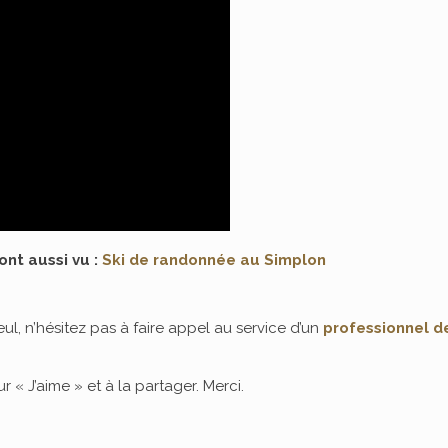
ont aussi vu :
Ski de randonnée au Simplon
eul, n’hésitez pas à faire appel au service d’un
professionnel d
r « J’aime » et à la partager. Merci.