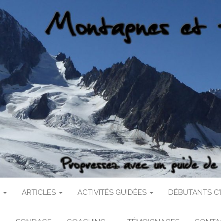
 ET FALAISES
haute montagne
S
ARTICLES
ACTIVITÉS GUIDÉES
DÉBUTANTS C’E