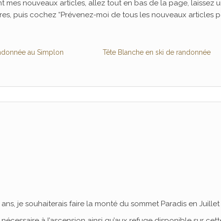
 mes nouveaux articles, allez tout en bas de la page, laissez 
es, puis cochez “Prévenez-moi de tous les nouveaux articles p
andonnée au Simplon
Tête Blanche en ski de randonnée
 ans, je souhaiterais faire la monté du sommet Paradis en Juillet
écessaire à l’ascension ainsi qu’aux refuge disponible sur cett