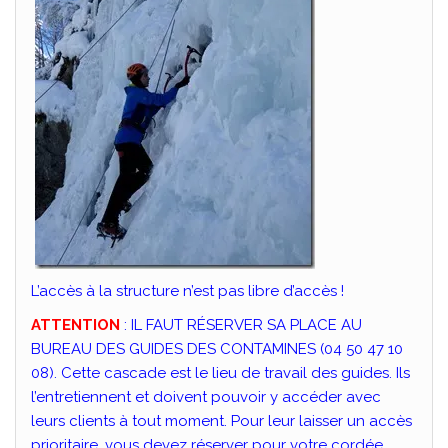
L’accès à la structure n’est pas libre d’accès !
ATTENTION
: IL FAUT RÉSERVER SA PLACE AU
BUREAU DES GUIDES DES CONTAMINES (04 50 47 10
08). Cette cascade est le lieu de travail des guides. Ils
l’entretiennent et doivent pouvoir y accéder avec
leurs clients à tout moment. Pour leur laisser un accès
prioritaire, vous devez réserver pour votre cordée.