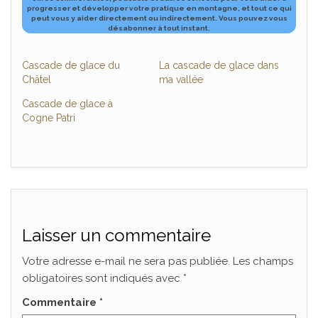
progresser et développer votre pratique en montagne, et tout ce qui
peut vous y aider directement ou indirectement.
Vous pouvez vous
désabonner à tout ​instant.
Cascade de glace du
La cascade de glace dans
Châtel
ma vallée
Cascade de glace à
Cogne Patri
Laisser un commentaire
Votre adresse e-mail ne sera pas publiée.
Les champs
obligatoires sont indiqués avec
*
Commentaire
*