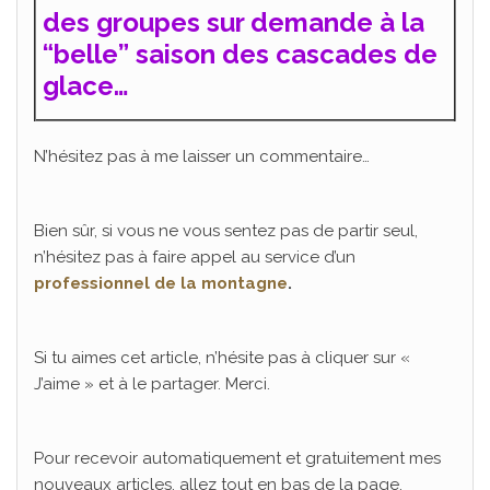
des groupes sur demande à la
“belle” saison des cascades de
​Bienvenue sur mon blog ;)
glace…
Laissez-moi votre email pour recevoir gratuitement le livre
qui vous aidera à :
"Comment bien débuter l'alpinisme"
​
Découvrir
la montagne
N’hésitez pas à me laisser un commentaire…
Pratiquer
une activité enrichissante
Progresser
en sécurité
Bien sûr, si vous ne vous sentez pas de partir seul,
n’hésitez pas à faire appel au service d’un
professionnel de la montagne
.
Si tu aimes cet article, n’hésite pas à cliquer sur «
J’aime » et à le partager. Merci.
RECEVOIR LE LIVRE
Pour recevoir automatiquement et gratuitement mes
nouveaux articles, allez tout en bas de la page,