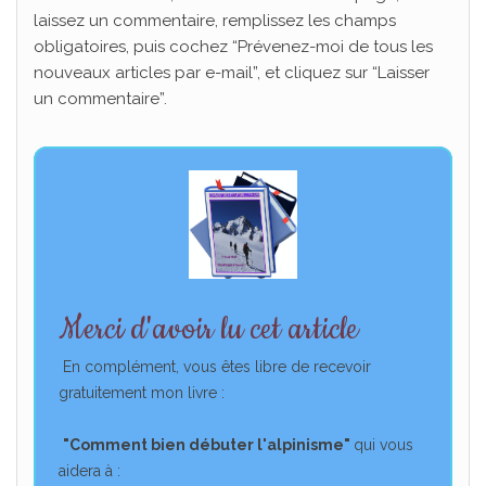
laissez un commentaire, remplissez les champs
Je hais les spams : votre adresse email ne sera jamais cédée ni revendue.
En
obligatoires, puis cochez “Prévenez-moi de tous les
vous inscrivant ici, vous recevrez des articles, vidéos, offres commerciales,
podcasts et autres conseils pour vous aider à progresser et développer votre
nouveaux articles par e-mail”, et cliquez sur “Laisser
pratique en montagne, et tout ce qui peut vous y aider directement ou
un commentaire”.
indirectement.
​Vous pouvez vous désabonner à tout ​instant.
Merci d'avoir lu cet article
En complément, vous êtes libre de recevoir
gratuitement mon livre :
"Comment bien débuter l'alpinisme"
qui vous
aidera à :