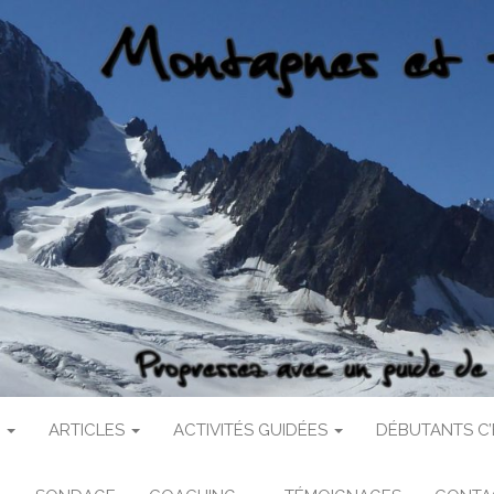
 ET FALAISES
haute montagne
S
ARTICLES
ACTIVITÉS GUIDÉES
DÉBUTANTS C’E