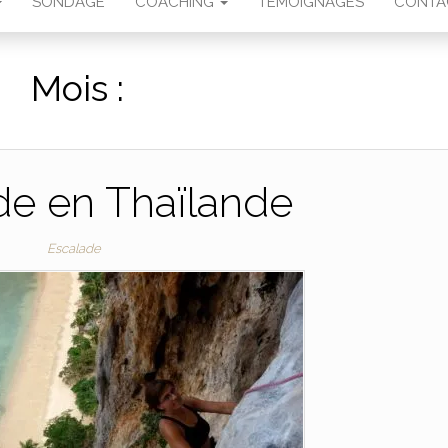
SONDAGE
COACHING
TÉMOIGNAGES
CONTA
Mois :
de en Thaïlande
Escalade