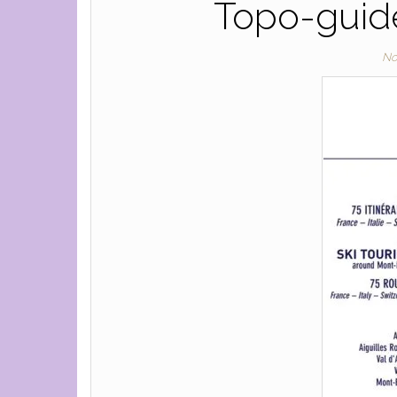
Topo-guid
No