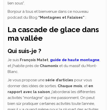
lien sous”.
Bonjour à tous et bienvenue dans ce nouveau
podcast du Blog
“Montagnes et Falaises”
:
La cascade de glace dans
ma vallée
Qui suis-je ?
Je suis
François Matet
,
guide de haute montagne
,
et j’habite près de
Chamonix
et du massif du Mont-
Blanc.
Je vous propose une
série d’articles
pour vous
donner des idées de sorties.
Chaque mois
, et
en
rapport avec la saison
, j’aborderai les différentes
activités “montagne” qui me passionnent. On peut
bien sûr pratiquer certaines activités toute l’année,
mais il y a quand même pour la plupart des activités