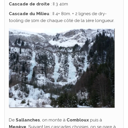
Cascade de droite
: II 3 40m
Cascade du Milieu
: II 4+ 80m. + 2 lignes de dry-
tooling de 10m de chaque côté de la 1ère longueur.
De
Sallanches
, on monte à
Combloux
puis à
Megève
. Suivant les cascades choisies, on se gare à