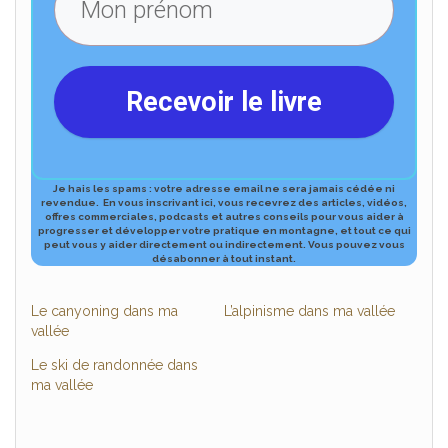
Recevoir le livre
Je hais les spams : votre adresse email ne sera jamais cédée ni
revendue.
En vous inscrivant ici, vous recevrez des articles, vidéos,
offres commerciales, podcasts et autres conseils pour vous aider à
progresser et développer votre pratique en montagne, et tout ce qui
peut vous y aider directement ou indirectement.
Vous pouvez vous
désabonner à tout ​instant.
Le canyoning dans ma
L’alpinisme dans ma vallée
vallée
Le ski de randonnée dans
ma vallée