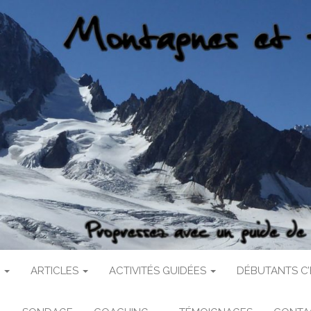
 ET FALAISES
haute montagne
S
ARTICLES
ACTIVITÉS GUIDÉES
DÉBUTANTS C’E