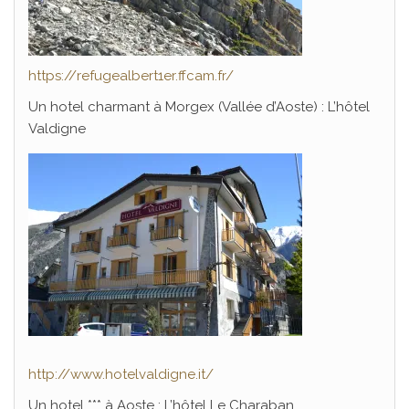
https://refugealbert1er.ffcam.fr/
Un hotel charmant à Morgex (Vallée d’Aoste) : L’hôtel
Valdigne
http://www.hotelvaldigne.it/
Un hotel *** à Aoste : L’hôtel Le Charaban